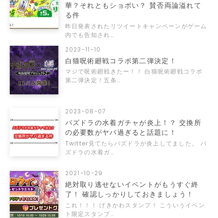
華？それともショボい？ 賛否両論溢れて
る件
昨日発表されたリツイートキャンペーンがゲーム
内でも告知され…
2023-11-10
白猫呪術廻戦コラボ第二弾決定！
マジで呪術廻戦きたー！！ 白猫呪術廻戦コラボ
第二弾決定！五条…
2023-08-07
パズドラの水着ガチャが炎上！？ 交換所
の必要数がヤバ過ぎると話題に！
Twitter見てたらパズドラが炎上してました。 パ
ズドラの水着ガ…
2021-10-29
絶対取り逃せないイベントがもうすぐ終
了！ 確認しっかりしておきましょう！
これ！！！ げきかわスタンプ！ こういうイベン
ト限定スタンプ…