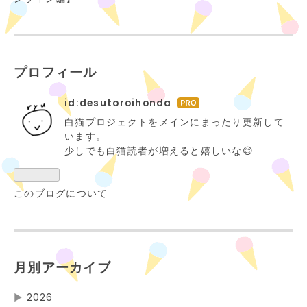
プロフィール
id:desutoroihonda
はて
なブ
白猫プロジェクトをメインにまったり更新して
ログ
います。
Pro
少しでも白猫読者が増えると嬉しいな😊
このブログについて
月別アーカイブ
▶
2026