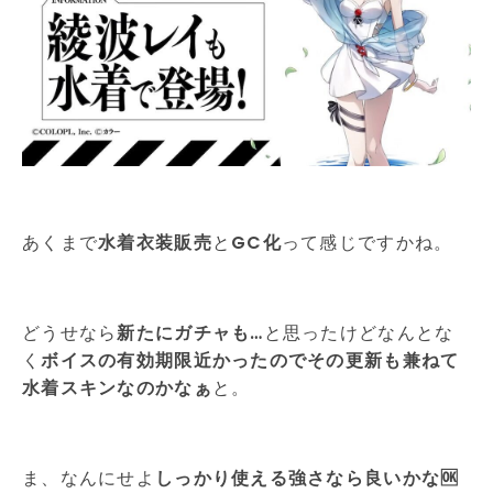
あくまで
水着衣装販売
と
GC化
って感じですかね。
どうせなら
新たにガチャも…
と思ったけどなんとな
く
ボイスの有効期限近かったのでその更新も兼ねて
水着スキンなのかなぁ
と。
ま、なんにせよ
しっかり使える強さなら良いかな🆗